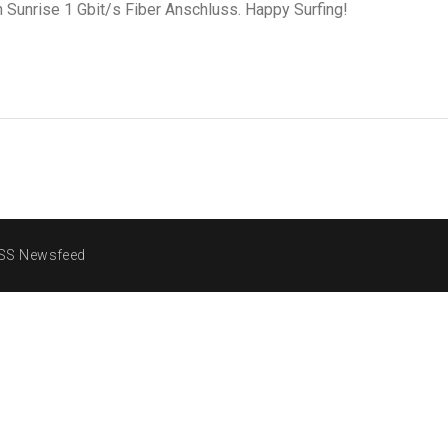
n Sunrise 1 Gbit/s Fiber Anschluss. Happy Surfing!
SS Newsfeed